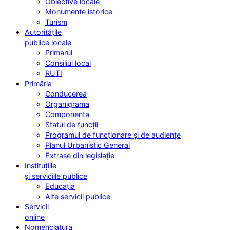
Obiective locale
Monumente istorice
Turism
Autoritățile
publice locale
Primarul
Consiliul local
RUTI
Primăria
Conducerea
Organigrama
Componența
Statul de funcții
Programul de funcționare și de audiențe
Planul Urbanistic General
Extrase din legislație
Instituțiile
și serviciile publice
Educația
Alte servicii publice
Servicii
online
Nomenclatura