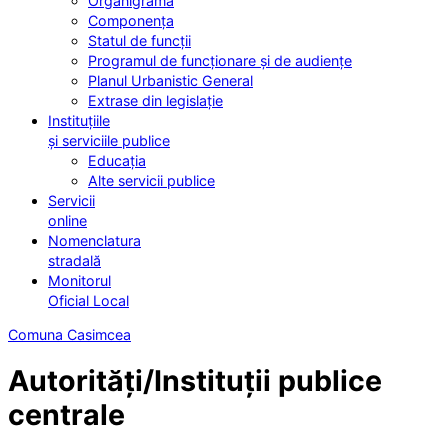
Organigrama
Componența
Statul de funcții
Programul de funcționare și de audiențe
Planul Urbanistic General
Extrase din legislație
Instituțiile
și serviciile publice
Educația
Alte servicii publice
Servicii
online
Nomenclatura
stradală
Monitorul
Oficial Local
Comuna Casimcea
Autorități/Instituții publice
centrale