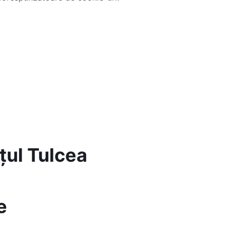
ul Tulcea
e