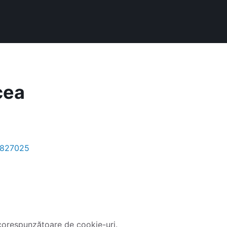
cea
a 827025
corespunzătoare de cookie-uri.