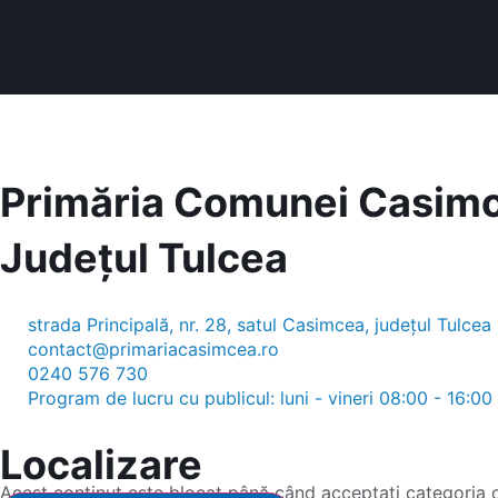
Primăria Comunei Casim
Județul
Tulcea
strada Principală, nr. 28, satul Casimcea, județul Tulce
contact@primariacasimcea.ro
0240 576 730
Program de lucru cu publicul:
luni - vineri 08:00 - 16:00
Localizare
Acest conținut este blocat până când acceptați categoria 