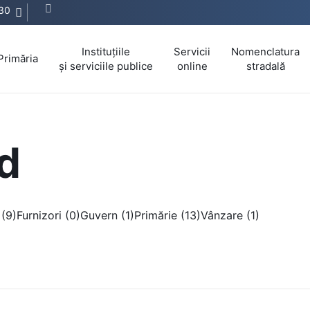
30
Instituțiile
Servicii
Nomenclatura
Primăria
și serviciile publice
online
stradală
d
(9)
Furnizori (0)
Guvern (1)
Primărie (13)
Vânzare (1)