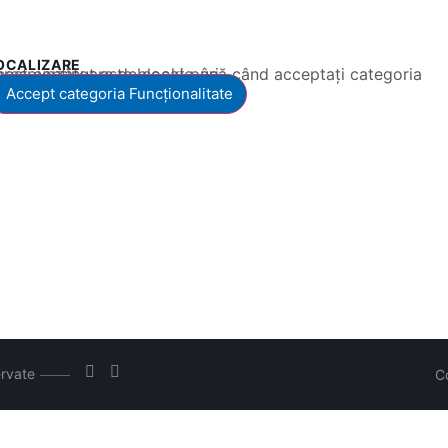
OCALIZARE
 conținut este blocat până când acceptați categoria corespunzătoare de cookie-uri.
Accept categoria Funcționalitate
ervate
C