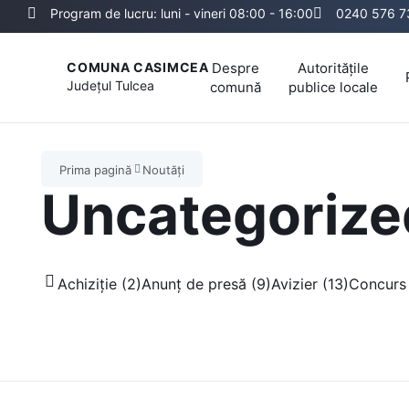
Program de lucru: luni - vineri 08:00 - 16:00
0240 576 7
Despre
Autoritățile
COMUNA CASIMCEA
Județul
Tulcea
comună
publice locale
Prima pagină
Noutăți
Uncategorize
Achiziție (2)
Anunț de presă (9)
Avizier (13)
Concurs 