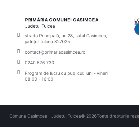
PRIMĂRIA COMUNEI CASIMCEA
L
Acest
Județul
Tulcea
strada Principală, nr. 28, satul Casimcea,
județul Tulcea 827025
contact@primariacasimcea.ro
0240 576 730
Program de lucru cu publicul:
luni - vineri
08:00 - 16:00
Comuna Casimcea | Județul Tulcea
© 2026
Toate drepturile rez