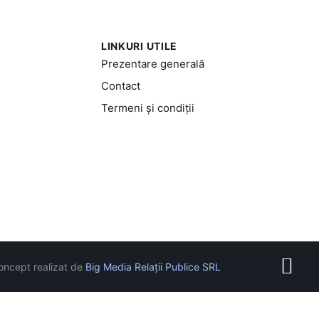
LINKURI UTILE
Prezentare generală
Contact
Termeni și condiții
oncept realizat de
Big Media Relații Publice SRL