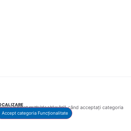
OCALIZARE
 conținut este blocat până când acceptați categoria corespunzătoare de cookie-uri.
Accept categoria Funcționalitate