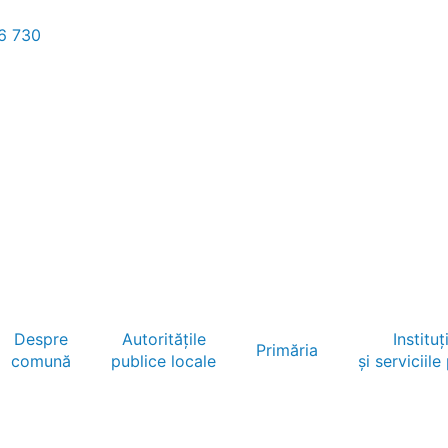
6 730
Despre
Autoritățile
Instituți
Primăria
comună
publice locale
și serviciile