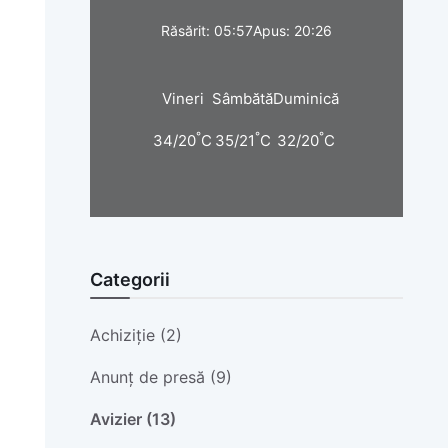
Răsărit: 05:57
Apus: 20:26
Vineri
Sâmbătă
Duminică
°
°
°
34/20
C
35/21
C
32/20
C
Categorii
Achiziție (2)
Anunț de presă (9)
Avizier (13)