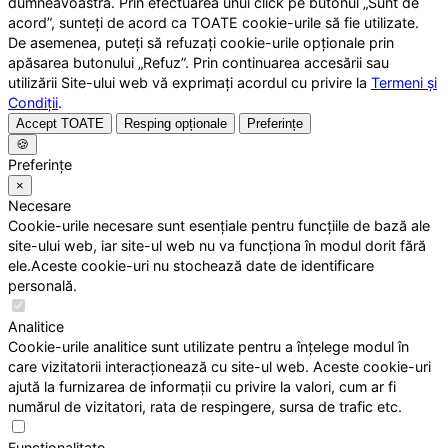
dumneavoastră. Prin efectuarea unui click pe butonul „Sunt de
acord”, sunteți de acord ca TOATE cookie-urile să fie utilizate.
De asemenea, puteți să refuzați cookie-urile opționale prin
apăsarea butonului „Refuz”. Prin continuarea accesării sau
utilizării Site-ului web vă exprimați acordul cu privire la
Termeni și
Condiții
.
Accept TOATE
Resping opționale
Preferințe
🍪
Preferințe
×
Necesare
Cookie-urile necesare sunt esențiale pentru funcțiile de bază ale
site-ului web, iar site-ul web nu va funcționa în modul dorit fără
ele.Aceste cookie-uri nu stochează date de identificare
personală.
Analitice
Cookie-urile analitice sunt utilizate pentru a înțelege modul în
care vizitatorii interacționează cu site-ul web. Aceste cookie-uri
ajută la furnizarea de informații cu privire la valori, cum ar fi
numărul de vizitatori, rata de respingere, sursa de trafic etc.
Funcționalitate