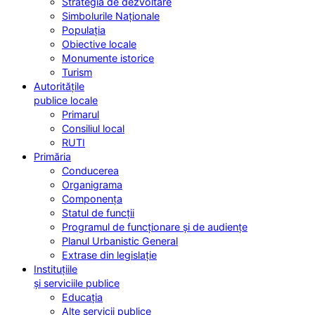
Strategia de dezvoltare
Simbolurile Naționale
Populația
Obiective locale
Monumente istorice
Turism
Autoritățile
publice locale
Primarul
Consiliul local
RUTI
Primăria
Conducerea
Organigrama
Componența
Statul de funcții
Programul de funcționare și de audiențe
Planul Urbanistic General
Extrase din legislație
Instituțiile
și serviciile publice
Educația
Alte servicii publice