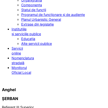
Organigrama
Componența
Statul de funcții
Programul de funcționare și de audiențe
Planul Urbanistic General
Extrase din legislație
Instituțiile
și serviciile publice
Educația
Alte servicii publice
Servicii
online
Nomenclatura
stradală
Monitorul
Oficial Local
Anghel
ȘERBAN
Referent III Superior