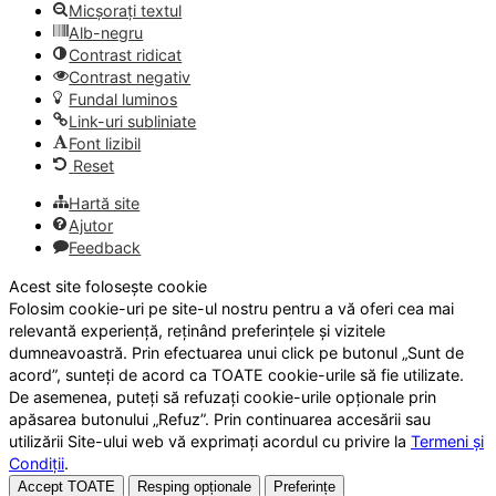
Micșorați textul
Alb-negru
Contrast ridicat
Contrast negativ
Fundal luminos
Link-uri subliniate
Font lizibil
Reset
Hartă site
Ajutor
Feedback
Acest site folosește cookie
Folosim cookie-uri pe site-ul nostru pentru a vă oferi cea mai
relevantă experiență, reținând preferințele și vizitele
dumneavoastră. Prin efectuarea unui click pe butonul „Sunt de
acord”, sunteți de acord ca TOATE cookie-urile să fie utilizate.
De asemenea, puteți să refuzați cookie-urile opționale prin
apăsarea butonului „Refuz”. Prin continuarea accesării sau
utilizării Site-ului web vă exprimați acordul cu privire la
Termeni și
Condiții
.
Accept TOATE
Resping opționale
Preferințe