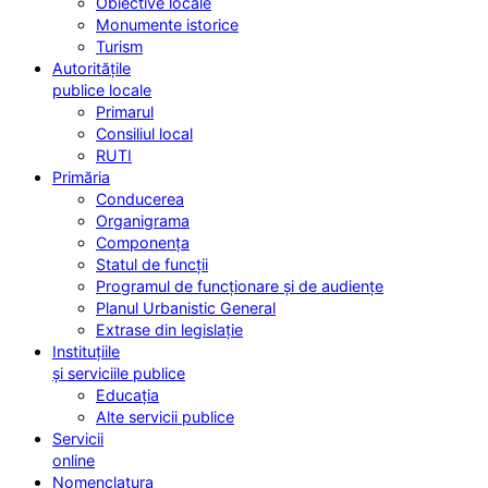
Obiective locale
Monumente istorice
Turism
Autoritățile
publice locale
Primarul
Consiliul local
RUTI
Primăria
Conducerea
Organigrama
Componența
Statul de funcții
Programul de funcționare și de audiențe
Planul Urbanistic General
Extrase din legislație
Instituțiile
și serviciile publice
Educația
Alte servicii publice
Servicii
online
Nomenclatura