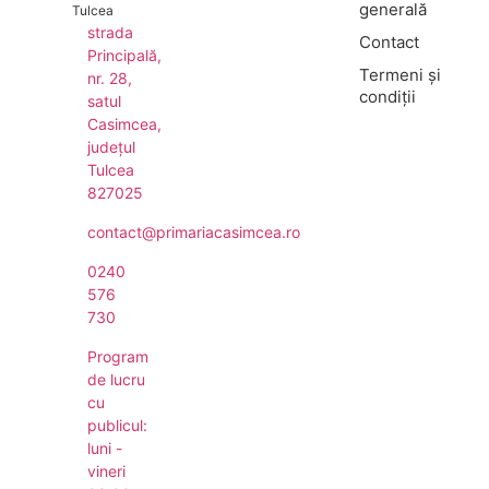
generală
Tulcea
strada
Contact
Principală,
Termeni și
nr. 28,
condiții
satul
Casimcea,
județul
Tulcea
827025
contact@primariacasimcea.ro
0240
576
730
Program
de lucru
cu
publicul:
luni -
vineri