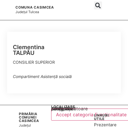
COMUNA CASIMCEA
și serviciile publice
Județul
Tulcea
Clementina
TALPĂU
CONSILIER SUPERIOR
Compartiment Asistență socială
LOCALIZARE
Acest conținut este blocat până când acceptați categoria corespunzătoare de cookie-uri.
PRIMĂRIA
Accept categoria Funcționalitate
LINKURI
COMUNEI
UTILE
CASIMCEA
Prezentare
Județul