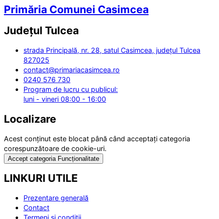
Primăria Comunei Casimcea
Județul
Tulcea
strada Principală, nr. 28, satul Casimcea, județul Tulcea
827025
contact@primariacasimcea.ro
0240 576 730
Program de lucru cu publicul:
luni - vineri 08:00 - 16:00
Localizare
Acest conținut este blocat până când acceptați categoria
corespunzătoare de cookie-uri.
Accept categoria Funcționalitate
LINKURI UTILE
Prezentare generală
Contact
Termeni și condiții