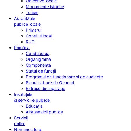
Obiective locale
Monumente istorice
Turism
Autoritățile
publice locale
Primarul
Consiliul local
RUTI
Primăria
Conducerea
Organigrama
Componența
Statul de funcții
Programul de funcționare și de audiențe
Planul Urbanistic General
Extrase din legislație
Instituțiile
și serviciile publice
Educația
Alte servicii publice
Servicii
online
Nomenclatura