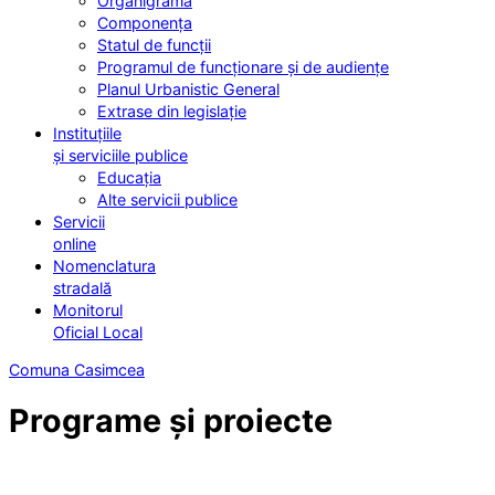
Organigrama
Componența
Statul de funcții
Programul de funcționare și de audiențe
Planul Urbanistic General
Extrase din legislație
Instituțiile
și serviciile publice
Educația
Alte servicii publice
Servicii
online
Nomenclatura
stradală
Monitorul
Oficial Local
Comuna Casimcea
Programe și proiecte