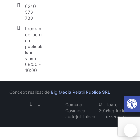
0240
576
730
Program
de lucru
cu
publicul:
luni -
vineri
08:00 -
16:00
Concept realizat de
Big Media Relații Publice SRL
Open
Comuna
©
Toate
Casimcea |
2026
drepturile
Județul Tulcea
rezervate
🍪