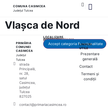
COMUNA CASIMCEA
Județul
Tulcea
și serviciile publice
Vlașca de Nord
LOCALIZARE
Acest conținut este blocat până când acceptați categoria corespunzătoare de cookie-uri.
PRIMĂRIA
Accept categoria Funcționalitate
LINKURI
COMUNEI
UTILE
CASIMCEA
Prezentare
Județul
generală
Tulcea
strada
Contact
Principală,
nr. 28,
Termeni și
satul
condiții
Casimcea,
județul
Tulcea
827025
contact@primariacasimcea.ro